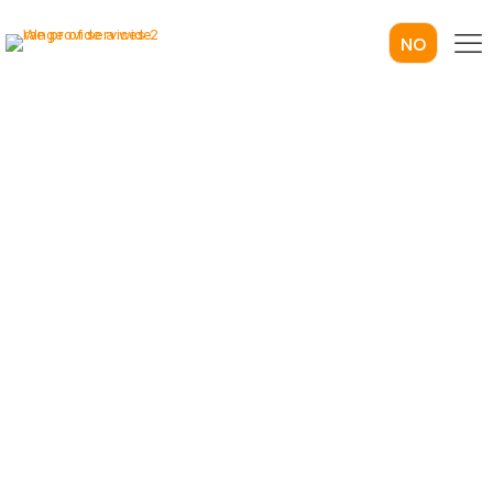
NO
We provide
a wide range of
services