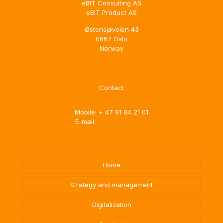
eBIT Consulting AS
eBIT Product AS
Østensjøveien 43
0667 Oslo
Norway
Contact
Mobile: + 47 91 84 21 01
E-mail:
kontakt@ebit.no
Home
Strategy and management
Digitalization